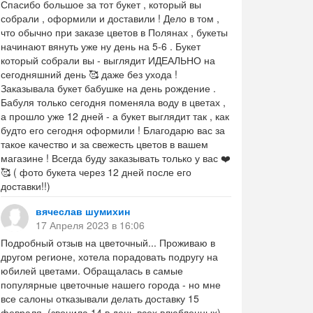
Спасибо большое за тот букет , который вы
собрали , оформили и доставили ! Дело в том ,
что обычно при заказе цветов в Полянах , букеты
начинают вянуть уже ну день на 5-6 . Букет
который собрали вы - выглядит ИДЕАЛЬНО на
сегодняшний день 🥰 даже без ухода !
Заказывала букет бабушке на день рождение .
Бабуля только сегодня поменяла воду в цветах ,
а прошло уже 12 дней - а букет выглядит так , как
будто его сегодня оформили ! Благодарю вас за
такое качество и за свежесть цветов в вашем
магазине ! Всегда буду заказывать только у вас ❤️
🥰 ( фото букета через 12 дней после его
доставки!!)
вячеслав шумихин
17 Апреля 2023 в 16:06
Подробный отзыв на цветочный... Проживаю в
другом регионе, хотела порадовать подругу на
юбилей цветами. Обращалась в самые
популярные цветочные нашего города - но мне
все салоны отказывали делать доставку 15
февраля, (звонила 14 в день всех влюбленных)