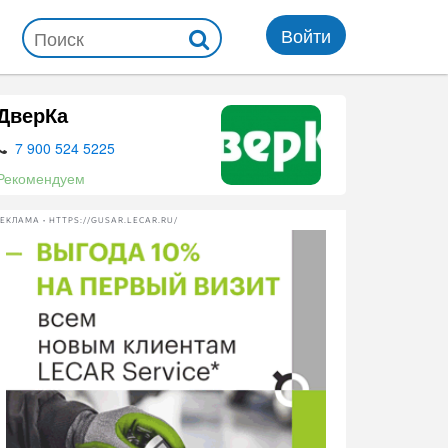
Войти
ДверКа
7 900 524 5225
Рекомендуем
ЕКЛАМА • HTTPS://GUSAR.LECAR.RU/