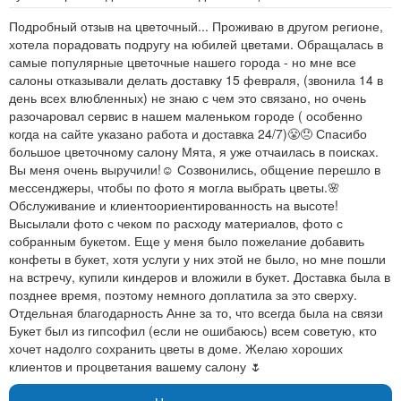
Подробный отзыв на цветочный... Проживаю в другом регионе,
хотела порадовать подругу на юбилей цветами. Обращалась в
самые популярные цветочные нашего города - но мне все
салоны отказывали делать доставку 15 февраля, (звонила 14 в
день всех влюбленных) не знаю с чем это связано, но очень
разочаровал сервис в нашем маленьком городе ( особенно
когда на сайте указано работа и доставка 24/7)😤😞 Спасибо
большое цветочному салону Мята, я уже отчаилась в поисках.
Вы меня очень выручили!☺ Созвонились, общение перешло в
мессенджеры, чтобы по фото я могла выбрать цветы.🌸
Обслуживание и клиентоориентированность на высоте!
Высылали фото с чеком по расходу материалов, фото с
собранным букетом. Еще у меня было пожелание добавить
конфеты в букет, хотя услуги у них этой не было, но мне пошли
на встречу, купили киндеров и вложили в букет. Доставка была в
позднее время, поэтому немного доплатила за это сверху.
Отдельная благодарность Анне за то, что всегда была на связи
Букет был из гипсофил (если не ошибаюсь) всем советую, кто
хочет надолго сохранить цветы в доме. Желаю хороших
клиентов и процветания вашему салону 🌷