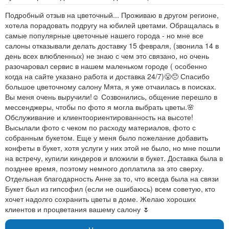
Подробный отзыв на цветочный... Проживаю в другом регионе,
хотела порадовать подругу на юбилей цветами. Обращалась в
самые популярные цветочные нашего города - но мне все
салоны отказывали делать доставку 15 февраля, (звонила 14 в
день всех влюбленных) не знаю с чем это связано, но очень
разочаровал сервис в нашем маленьком городе ( особенно
когда на сайте указано работа и доставка 24/7)😤😞 Спасибо
большое цветочному салону Мята, я уже отчаилась в поисках.
Вы меня очень выручили!☺ Созвонились, общение перешло в
мессенджеры, чтобы по фото я могла выбрать цветы.🌸
Обслуживание и клиентоориентированность на высоте!
Высылали фото с чеком по расходу материалов, фото с
собранным букетом. Еще у меня было пожелание добавить
конфеты в букет, хотя услуги у них этой не было, но мне пошли
на встречу, купили киндеров и вложили в букет. Доставка была в
позднее время, поэтому немного доплатила за это сверху.
Отдельная благодарность Анне за то, что всегда была на связи
Букет был из гипсофил (если не ошибаюсь) всем советую, кто
хочет надолго сохранить цветы в доме. Желаю хороших
клиентов и процветания вашему салону 🌷